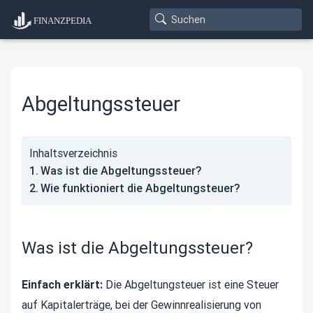
Abgeltungssteuer
Inhaltsverzeichnis
Was ist die Abgeltungssteuer?
Wie funktioniert die Abgeltungsteuer?
Was ist die Abgeltungssteuer?
Die Abgeltungsteuer ist eine Steuer
Einfach erklärt:
auf Kapitalerträge, bei der Gewinnrealisierung von