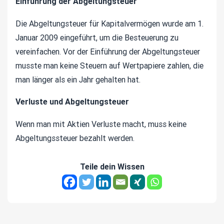
Einführung der Abgeltungsteuer
Die Abgeltungsteuer für Kapitalvermögen wurde am 1.
Januar 2009 eingeführt, um die Besteuerung zu
vereinfachen. Vor der Einführung der Abgeltungsteuer
musste man keine Steuern auf Wertpapiere zahlen, die
man länger als ein Jahr gehalten hat.
Verluste und Abgeltungsteuer
Wenn man mit Aktien Verluste macht, muss keine
Abgeltungssteuer bezahlt werden.
Teile dein Wissen